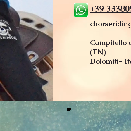
+39 33380
chorseridi
Campitello 
(TN)
Dolomiti- It